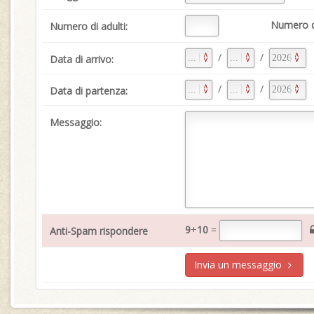
Numero d
Numero di adulti:
/
/
Data di arrivo:
/
/
Data di partenza:
Messaggio:
9
+
10
=
Anti-Spam rispondere
Invia un messaggio