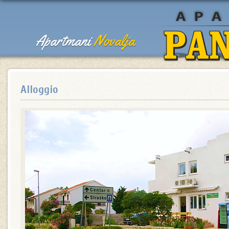
Apartmani
Novalja
Alloggio